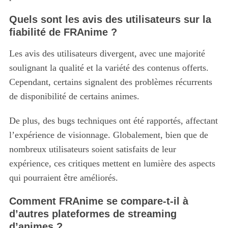
Quels sont les avis des utilisateurs sur la
fiabilité de FRAnime ?
S
e
Les avis des utilisateurs divergent, avec une majorité
a
soulignant la qualité et la variété des contenus offerts.
r
c
Cependant, certains signalent des problèmes récurrents
h
de disponibilité de certains animes.
f
o
De plus, des bugs techniques ont été rapportés, affectant
r
l’expérience de visionnage. Globalement, bien que de
:
nombreux utilisateurs soient satisfaits de leur
expérience, ces critiques mettent en lumière des aspects
qui pourraient être améliorés.
Comment FRAnime se compare-t-il à
d’autres plateformes de streaming
d’animes ?