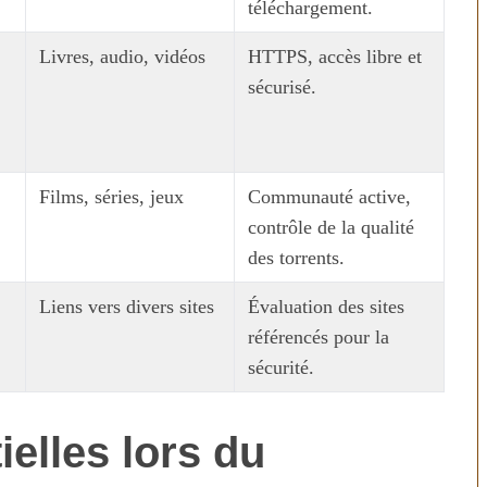
téléchargement.
Livres, audio, vidéos
HTTPS, accès libre et
sécurisé.
Films, séries, jeux
Communauté active,
contrôle de la qualité
des torrents.
n temps au
Transporter ses repas et ses
ien
courses quand il fait chaud
Liens vers divers sites
Évaluation des sites
référencés pour la
sécurité.
elles lors du