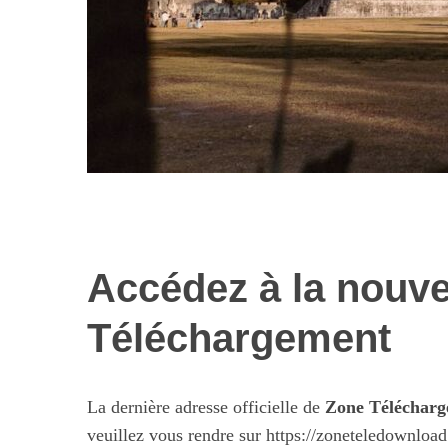
Accédez à la nouve
Les nouvelles 
alimentaires : 
Téléchargement
illusi
La dernière adresse officielle de
Zone Téléchar
veuillez vous rendre sur https://zoneteledownload.