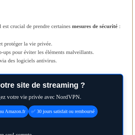
l est crucial de prendre certaines
mesures de sécurité
:
t protéger la vie privée.
-ups pour éviter les éléments malveillants.
via des logiciels antivirus.
otre site de streaming ?
égez votre vie privée avec NordVPN.
eau Amazon.fr
✅ 30 jours satisfait ou remboursé
un seul compte