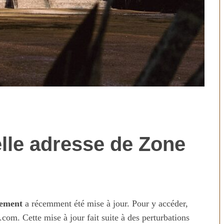
lle adresse de Zone
technologies
Aliments ultra-transformés
révolution ou
2026 : les vrais risques pour
on ?
votre santé
gement
a récemment été mise à jour. Pour y accéder,
com. Cette mise à jour fait suite à des perturbations