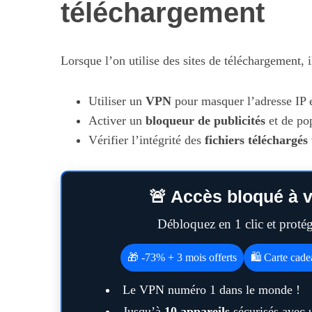
téléchargement
Lorsque l’on utilise des sites de téléchargement, i
Utiliser un
VPN
pour masquer l’adresse IP e
Activer un
bloqueur de publicités
et de pop
Vérifier l’intégrité des
fichiers téléchargés
🚨 Accès bloqué à v
Débloquez en 1 clic et prot
🎁 -73% + 3 mois offerts
🛍️ Carte cad
Le VPN numéro 1 dans le monde !
Jusqu’à
10 appareils
sécurisés avec 