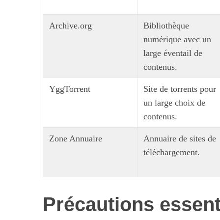
c
h
Archive.org
Bibliothèque
f
numérique avec un
o
r
large éventail de
:
contenus.
YggTorrent
Site de torrents pour
un large choix de
contenus.
Maximiser so
quotid
Zone Annuaire
Annuaire de sites de
téléchargement.
Précautions essenti