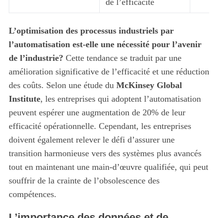
de l’efficacité
L’optimisation des processus industriels par
l’automatisation est-elle une nécessité pour l’avenir
de l’industrie?
Cette tendance se traduit par une
amélioration significative de l’efficacité et une réduction
des coûts. Selon une étude du
McKinsey Global
Institute
, les entreprises qui adoptent l’automatisation
peuvent espérer une augmentation de 20% de leur
efficacité opérationnelle. Cependant, les entreprises
doivent également relever le défi d’assurer une
transition harmonieuse vers des systèmes plus avancés
S
e
tout en maintenant une main-d’œuvre qualifiée, qui peut
a
souffrir de la crainte de l’obsolescence des
r
compétences.
c
h
L’importance des données et de