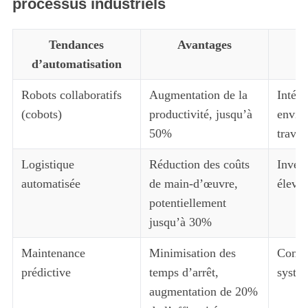
processus industriels
Tendances
Avantages
d’automatisation
Robots collaboratifs
Augmentation de la
Intégr
(cobots)
productivité, jusqu’à
envir
50%
travai
Logistique
Réduction des coûts
Invest
automatisée
de main-d’œuvre,
élevé
potentiellement
jusqu’à 30%
Maintenance
Minimisation des
Compl
prédictive
temps d’arrêt,
systèm
augmentation de 20%