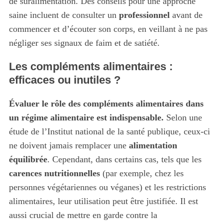
de suralimentation. Des conseils pour une approche
saine incluent de consulter un
professionnel
avant de
commencer et d’écouter son corps, en veillant à ne pas
négliger ses signaux de faim et de satiété.
Les compléments alimentaires :
efficaces ou inutiles ?
Évaluer le rôle des compléments alimentaires dans
un régime alimentaire est indispensable.
Selon une
étude de l’Institut national de la santé publique, ceux-ci
ne doivent jamais remplacer une
alimentation
équilibrée
. Cependant, dans certains cas, tels que les
S
carences nutritionnelles
(par exemple, chez les
e
a
personnes végétariennes ou véganes) et les restrictions
r
alimentaires, leur utilisation peut être justifiée. Il est
c
aussi crucial de mettre en garde contre la
h