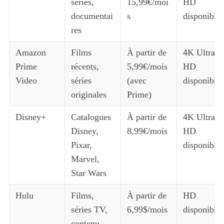
séries,
15,99€/moi
HD
documentai
s
disponible
res
Amazon
Films
À partir de
4K Ultra
Prime
récents,
5,99€/mois
HD
Video
séries
(avec
disponible
originales
Prime)
Disney+
Catalogues
À partir de
4K Ultra
Disney,
8,99€/mois
HD
Pixar,
disponible
Marvel,
Star Wars
Hulu
Films,
À partir de
HD
séries TV,
6,99$/mois
disponible
contenu