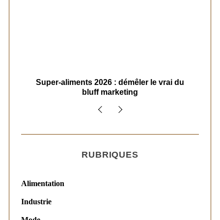
ais
Super-aliments 2026 : démêler le vrai du
Le
bluff marketing
RUBRIQUES
Alimentation
Industrie
Mode