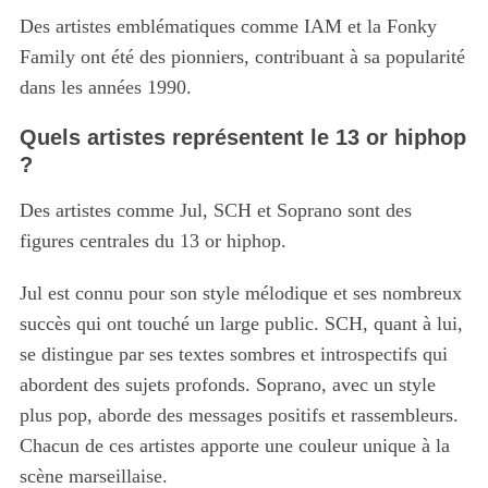
Des artistes emblématiques comme IAM et la Fonky
Family ont été des pionniers, contribuant à sa popularité
S
dans les années 1990.
e
a
Quels artistes représentent le 13 or hiphop
r
?
c
h
Des artistes comme Jul, SCH et Soprano sont des
f
figures centrales du 13 or hiphop.
o
r
Jul est connu pour son style mélodique et ses nombreux
:
succès qui ont touché un large public. SCH, quant à lui,
se distingue par ses textes sombres et introspectifs qui
abordent des sujets profonds. Soprano, avec un style
plus pop, aborde des messages positifs et rassembleurs.
Chacun de ces artistes apporte une couleur unique à la
scène marseillaise.