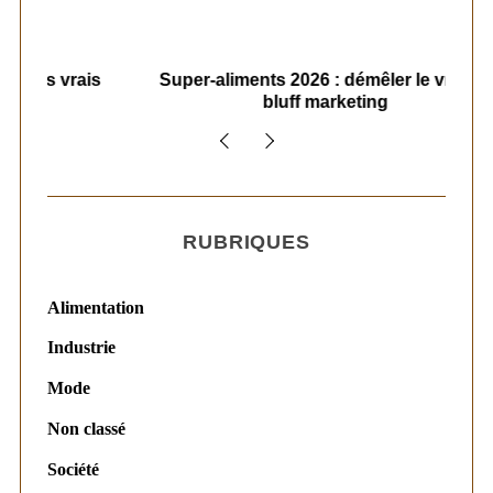
i
o
ais
n
Super-aliments 2026 : démêler le vrai du
Le
bluff marketing
s
RUBRIQUES
Alimentation
Industrie
Mode
Non classé
Société