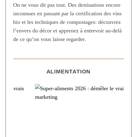
On ne vous dit pas tout. Des destinations encore
a
inconnues en passant par la certification des vins
t
bio et les techniques de compostages: découvrez
i
l’envers du décor et apprenez à entrevoir au-delà
o
de ce qu’on vous laisse regarder.
n
S
e
d
a
e
r
s
c
ALIMENTATION
p
h
f
u
o
b
r
l
:
i
c
a
t