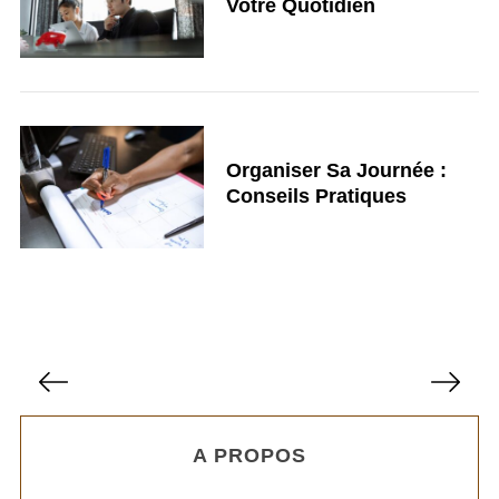
Votre Quotidien
Organiser Sa Journée :
Conseils Pratiques
P
a
g
A PROPOS
i
n