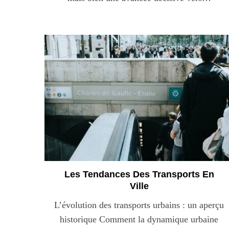
S
e
a
r
c
h
f
o
Les Tendances Des Transports En
r
Ville
:
L’évolution des transports urbains : un aperçu
historique Comment la dynamique urbaine