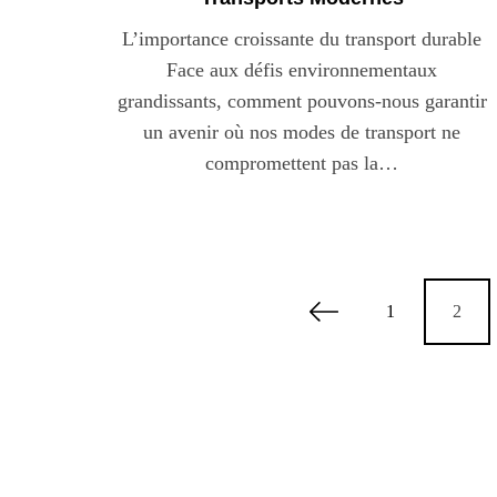
L’importance croissante du transport durable
Face aux défis environnementaux
grandissants, comment pouvons-nous garantir
un avenir où nos modes de transport ne
compromettent pas la…
P
1
2
a
g
i
n
a
t