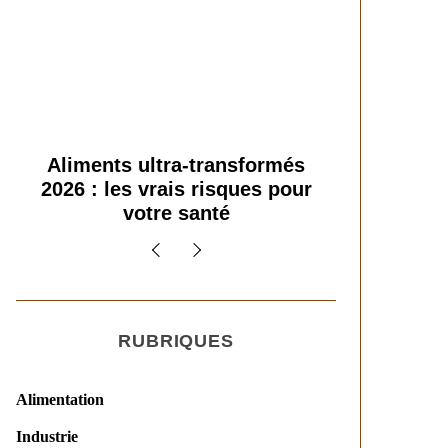
Super-aliments 2026 :
Les nouv
démêler le vrai du bluff
alimenta
marketing
RUBRIQUES
Alimentation
Industrie