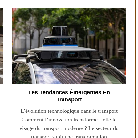
technologies
Aliments ultra-transformés
révolution ou
2026 : les vrais risques pour
on ?
votre santé
Les Tendances Émergentes En
Transport
L’évolution technologique dans le transport
Comment l’innovation transforme-t-elle le
visage du transport moderne ? Le secteur du
transport subit une transformation