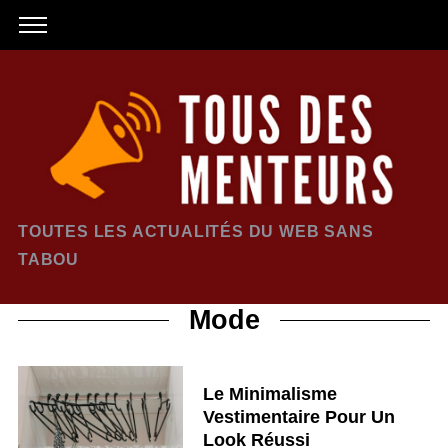
TOUTES LES ACTUALITÉS DU WEB SANS
TABOU
Mode
Le Minimalisme
Vestimentaire Pour Un
Look Réussi