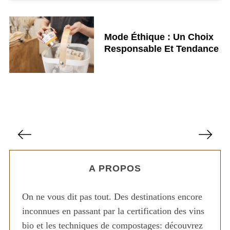
Mode Éthique : Un Choix
Responsable Et Tendance
P
a
g
A PROPOS
i
n
On ne vous dit pas tout. Des destinations encore
a
inconnues en passant par la certification des vins
t
bio et les techniques de compostages: découvrez
i