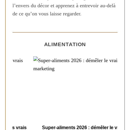
l’envers du décor et apprenez à entrevoir au-delà
o
de ce qu’on vous laisse regarder.
n
d
S
e
e
s
a
ALIMENTATION
p
r
c
u
h
b
f
l
o
i
r
:
c
a
t
i
o
ais
n
Super-aliments 2026 : démêler le vrai du
Le