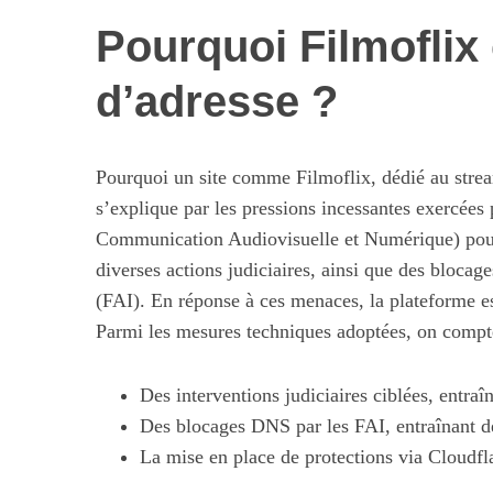
Pourquoi Filmoflix
d’adresse ?
S
e
a
Pourquoi un site comme Filmoflix, dédié au strea
r
s’explique par les pressions incessantes exercées 
c
h
Communication Audiovisuelle et Numérique) pour l
f
diverses actions judiciaires, ainsi que des blocag
Maximiser so
o
(FAI). En réponse à ces menaces, la plateforme e
quotid
r
Parmi les mesures techniques adoptées, on compt
:
Des interventions judiciaires ciblées, entraî
Des blocages DNS par les FAI, entraînant des 
La mise en place de protections via Cloudflar