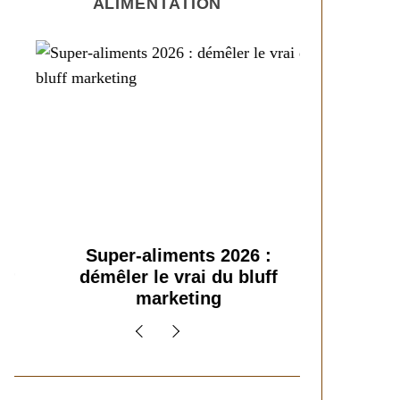
ALIMENTATION
Super-aliments 2026 :
Les nouv
démêler le vrai du bluff
alimenta
marketing