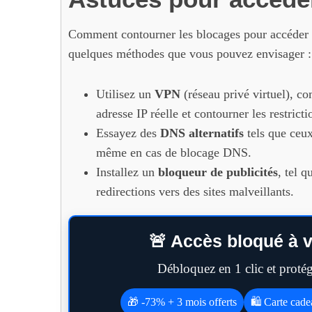
Comment contourner les blocages pour accéder à 
quelques méthodes que vous pouvez envisager :
Utilisez un
VPN
(réseau privé virtuel),
adresse IP réelle et contourner les restric
Essayez des
DNS alternatifs
tels que ceux
même en cas de blocage DNS.
Installez un
bloqueur de publicités
, tel q
redirections vers des sites malveillants.
🚨 Accès bloqué à v
Débloquez en 1 clic et prot
🎁 -73% + 3 mois offerts
🛍️ Carte cad