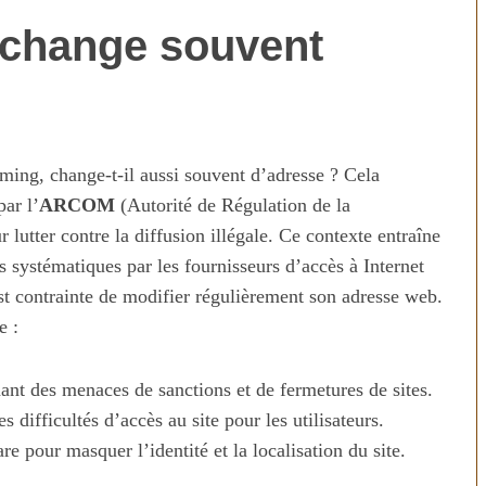
 change souvent
ming, change-t-il aussi souvent d’adresse ? Cela
par l’
ARCOM
(Autorité de Régulation de la
utter contre la diffusion illégale. Ce contexte entraîne
es systématiques par les fournisseurs d’accès à Internet
n temps au
Transporter ses repas et ses
st contrainte de modifier régulièrement son adresse web.
ien
courses quand il fait chaud
e :
nant des menaces de sanctions et de fermetures de sites.
difficultés d’accès au site pour les utilisateurs.
e pour masquer l’identité et la localisation du site.