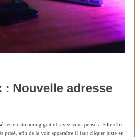
x : Nouvelle adresse
technologies
Aliments ultra-transformés
révolution ou
2026 : les vrais risques pour
on ?
votre santé
séries en streaming gratuit, avez-vous pensé à Filmoflix
 prisé, afin de la voir apparaître il faut cliquer juste en