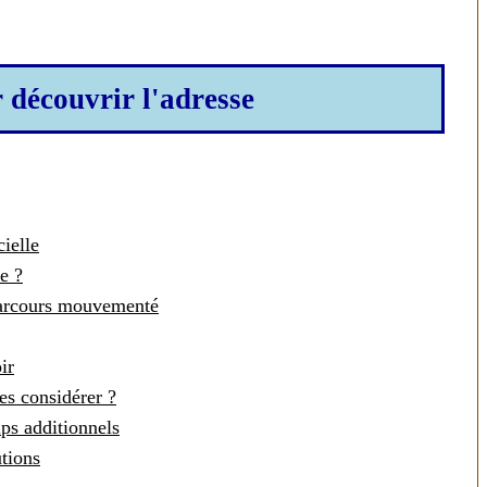
r découvrir l'adresse
ielle
e ?
 parcours mouvementé
ir
es considérer ?
ips additionnels
utions