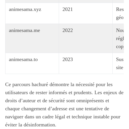
animesama.xyz
2021
Restri
géogr
animesama.me
2022
Nouve
réglem
copyr
animesama.to
2023
Suspec
site f
Ce parcours hachuré démontre la nécessité pour les
utilisateurs de rester informés et prudents. Les enjeux de
droits d’auteur et de sécurité sont omniprésents et
chaque changement d’adresse est une tentative de
naviguer dans un cadre légal et technique instable pour
éviter la désinformation.