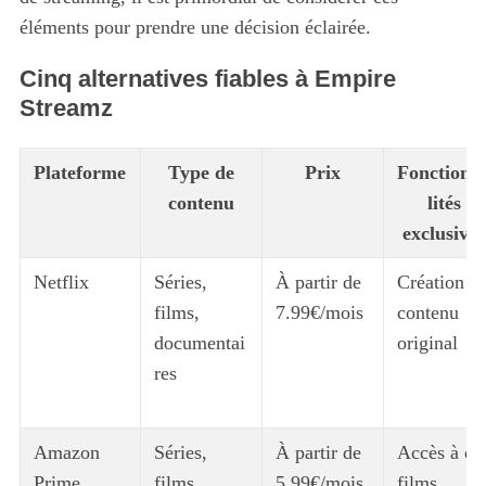
éléments pour prendre une décision éclairée.
Cinq alternatives fiables à Empire
Streamz
Plateforme
Type de
Prix
Fonctionn
contenu
lités
exclusives
Netflix
Séries,
À partir de
Création d
films,
7.99€/mois
contenu
documentai
original
res
Amazon
Séries,
À partir de
Accès à de
Prime
films,
5.99€/mois
films