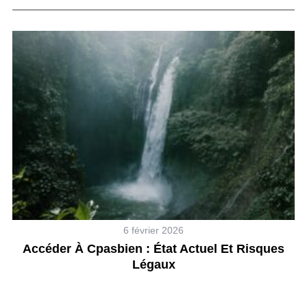
A
6 février 2026
Accéder À Cpasbien : État Actuel Et Risques
Légaux