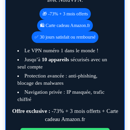
🎁 -73% + 3 mois offerts
🛍️ Carte cadeau Amazon.fr
✅ 30 jours satisfait ou remboursé
Le VPN numéro 1 dans le monde !
Jusqu’à
10 appareils
sécurisés avec un
seul compte
Protection avancée : anti-phishing,
blocage des malwares
Navigation privée : IP masquée, trafic
chiffré
Offre exclusive :
-73% + 3 mois offerts + Carte
cadeau Amazon.fr