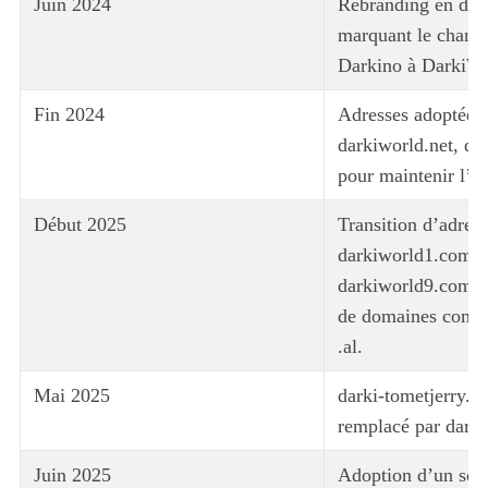
Juin 2024
Rebranding en dar
marquant le chang
Darkino à DarkiWo
Fin 2024
Adresses adoptées 
darkiworld.net, da
pour maintenir l’ac
Début 2025
Transition d’adress
darkiworld1.com à
darkiworld9.com et
de domaines comme
.al.
Mai 2025
darki-tometjerry.c
remplacé par dark
Juin 2025
Adoption d’un sou