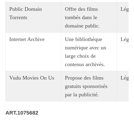
Public Domain
Offre des films
Légal
Torrents
tombés dans le
domaine public.
S
e
Internet Archive
Une bibliothèque
Légal
a
numérique avec un
r
large choix de
c
h
contenus archivés.
f
o
Vudu Movies On Us
Propose des films
Légal
r
gratuits sponsorisés
:
par la publicité.
ART.1075682