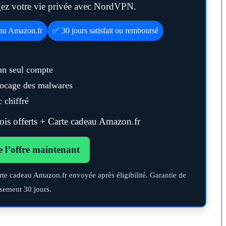
égez votre vie privée avec NordVPN.
eau Amazon.fr
✅ 30 jours satisfait ou remboursé
un seul compte
blocage des malwares
 chiffré
s offerts + Carte cadeau Amazon.fr
n temps au
Transporter ses repas et ses
ien
courses quand il fait chaud
e l’offre maintenant
rte cadeau Amazon.fr envoyée après éligibilité. Garantie de
sement 30 jours.