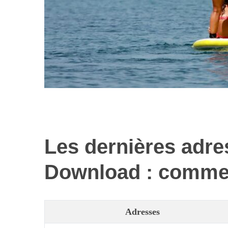
Les dernières adr
Les nouvelles 
alimentaires : 
Download : commen
illusi
Adresses