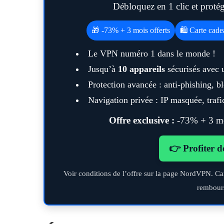
Débloquez en 1 clic et prot
🎁 -73% + 3 mois offerts
🛍️ Carte cad
S
Le VPN numéro 1 dans le monde !
e
Jusqu’à
10 appareils
sécurisés avec 
a
Protection avancée : anti-phishing, 
r
c
Navigation privée : IP masquée, trafic
h
f
Offre exclusive :
-73% + 3 moi
Maximiser so
o
quotid
r
👉 Profiter d
:
Voir conditions de l’offre sur la page NordVPN. Ca
rembour