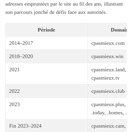
adresses empruntées par le site au fil des ans, illustrant
son parcours jonché de défis face aux autorités.
Période
Domaines
2014–2017
cpasmieux.com
2018–2020
cpasmieux.win
2021
cpasmieux.land, c
cpasmieux.tv
2022
cpasmieux.club
2023
cpasmieux.plus, c
.today, .homes, .lat
Fin 2023–2024
cpasmieux.cam, c