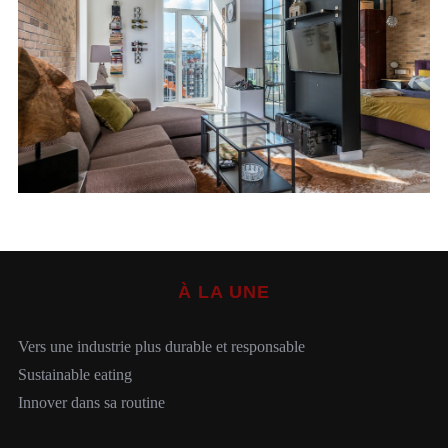
S
e
a
r
c
h
À LA UNE
f
o
r
Vers une industrie plus durable et responsable
:
Sustainable eating
Innover dans sa routine