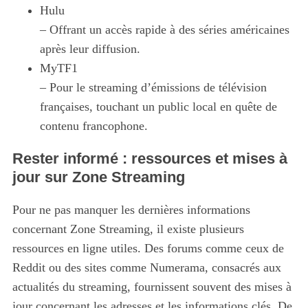
Hulu
– Offrant un accès rapide à des séries américaines
après leur diffusion.
MyTF1
– Pour le streaming d’émissions de télévision
françaises, touchant un public local en quête de
contenu francophone.
S
e
Rester informé : ressources et mises à
a
jour sur Zone Streaming
r
c
Pour ne pas manquer les dernières informations
h
f
concernant Zone Streaming, il existe plusieurs
o
ressources en ligne utiles. Des forums comme ceux de
r
Reddit ou des sites comme Numerama, consacrés aux
:
actualités du streaming, fournissent souvent des mises à
jour concernant les adresses et les informations clés. De