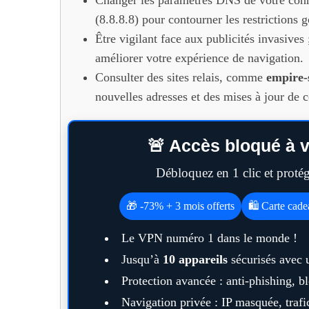
Changer les paramètres DNS de votre conn
(8.8.8.8) pour contourner les restrictions
Être vigilant face aux publicités invasive
améliorer votre expérience de navigation.
Consulter des sites relais, comme
empire-
nouvelles adresses et des mises à jour de 
🚨 Accès bloqué à v
Débloquez en 1 clic et prot
🎁 -73% + 3 mois offerts
🛍️ Carte cad
Le VPN numéro 1 dans le monde !
Jusqu’à
10 appareils
sécurisés avec 
Protection avancée : anti-phishing, 
Navigation privée : IP masquée, trafic