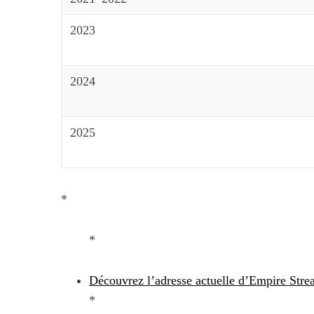
2023
S
2024
e
a
r
2025
c
h
f
Maximiser so
o
quotid
r
*
:
*
Découvrez l’adresse actuelle d’Empire Str
*