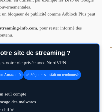
exion, en utilisant par exemple les DNS de Google
 gouvernementales.
s ; un bloqueur de publicité comme Adblock Plus peut
streaming-info.com
, pour rester informé des
contenu.
otre site de streaming ?
égez votre vie privée avec NordVPN.
eau Amazon.fr
✅ 30 jours satisfait ou remboursé
un seul compte
blocage des malwares
 chiffré