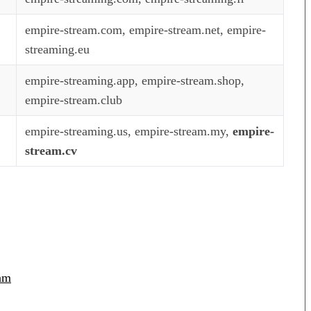
empire-stream.com, empire-stream.net, empire-
streaming.eu
empire-streaming.app, empire-stream.shop,
empire-stream.club
empire-streaming.us, empire-stream.my,
empire-
stream.cv
n temps au
Transporter ses repas et ses
ien
courses quand il fait chaud
eam