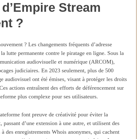
e d’Empire Stream
nt ?
ouvement ? Les changements fréquents d’adresse
a lutte permanente contre le piratage en ligne. Sous la
communication audiovisuelle et numérique (ARCOM),
ocages judiciaires. En 2023 seulement, plus de 500
 audiovisuel ont été émises, visant à protéger les droits
. Ces actions entraînent des efforts de déférencement sur
technologies
Aliments ultra-transformés
révolution ou
2026 : les vrais risques pour
teforme plus complexe pour ses utilisateurs.
on ?
votre santé
lateforme font preuve de créativité pour éviter la
 passant d’une extension à une autre, et utilisent des
rs à des enregistrements Whois anonymes, qui cachent