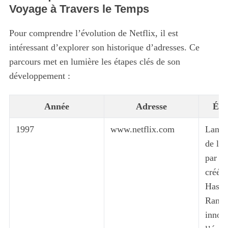
Voyage à Travers le Temps
Pour comprendre l’évolution de Netflix, il est
intéressant d’explorer son historique d’adresses. Ce
parcours met en lumière les étapes clés de son
développement :
Année
Adresse
Évé
1997
www.netflix.com
Lance
de lo
par c
créé 
Hasti
Rando
innova