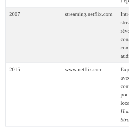
l’épo
2007
streaming.netflix.com
Introd
stream
révolu
conso
conte
audiov
2015
www.netflix.com
Expan
avec l
conte
pour 
locaux
House
Stran