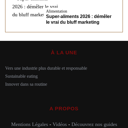
Alimentation
Super-aliments 2026 : démêler
le vrai du bluff marketing
À LA UNE
Vers une industrie plus durable et responsable
Sustainable eating
Innover dans sa routine
A PROPOS
Mentions Légales
-
Vidéos
-
Découvrez nos guides