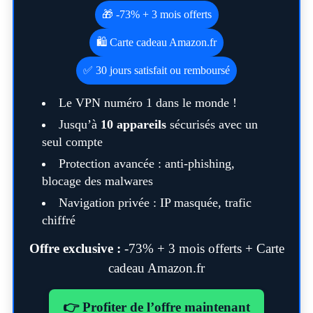
🎁 -73% + 3 mois offerts
🛍️ Carte cadeau Amazon.fr
✅ 30 jours satisfait ou remboursé
Le VPN numéro 1 dans le monde !
Jusqu’à
10 appareils
sécurisés avec un
seul compte
Protection avancée : anti-phishing,
blocage des malwares
Navigation privée : IP masquée, trafic
chiffré
Offre exclusive :
-73% + 3 mois offerts + Carte
cadeau Amazon.fr
👉 Profiter de l’offre maintenant