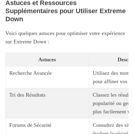
Astuces et Ressources
Supplémentaires pour Utiliser Extreme
Down
S
e
a
Voici quelques astuces pour optimiser votre expérience
r
sur Extreme Down :
c
h
Astuces
Descri
f
o
Recherche Avancée
Utilisez des mots-c
r
:
pour affiner vos re
Tri des Résultats
Classez les résultat
popularité ou genr
plus facilement vo
Forums de Sécurité
Consultez des site
évaluer la sécurité 