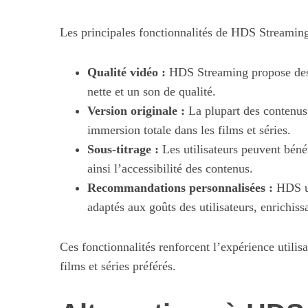
Les principales fonctionnalités de HDS Streaming
S
Qualité vidéo :
HDS Streaming propose des 
e
nette et un son de qualité.
a
Version originale :
La plupart des contenus 
r
immersion totale dans les films et séries.
c
h
Sous-titrage :
Les utilisateurs peuvent bénéf
f
ainsi l’accessibilité des contenus.
Maximiser so
o
Recommandations personnalisées :
HDS ut
quotid
r
adaptés aux goûts des utilisateurs, enrichis
:
Ces fonctionnalités renforcent l’expérience utilis
films et séries préférés.