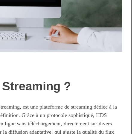
 Streaming ?
technologies
Aliments ultra-transformés
révolution ou
2026 : les vrais risques pour
on ?
votre santé
reaming, est une plateforme de streaming dédiée à la
Définition. Grâce à un protocole sophistiqué, HDS
en ligne sans téléchargement, directement sur divers
la diffusion adaptative, qui ajuste la qualité du flux