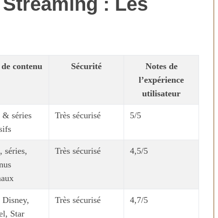
 Streaming : Les
 de contenu
Sécurité
Notes de
l’expérience
utilisateur
 & séries
Très sécurisé
5/5
sifs
, séries,
Très sécurisé
4,5/5
nus
naux
 Disney,
Très sécurisé
4,7/5
l, Star