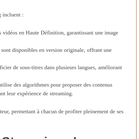
 incluent :
vidéos en Haute Définition, garantissant une image
sont disponibles en version originale, offrant une
icier de sous-titres dans plusieurs langues, améliorant
n temps au
Transporter ses repas et ses
ilise des algorithmes pour proposer des contenus
ien
courses quand il fait chaud
sant leur expérience de streaming.
ateur, permettant à chacun de profiter pleinement de ses