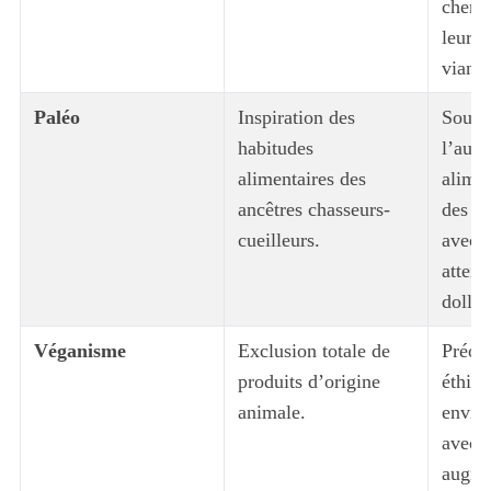
cherch
leur 
viand
Paléo
Inspiration des
Souci
habitudes
l’auth
alimentaires des
alimen
ancêtres chasseurs-
des tr
cueilleurs.
avec 
attein
dollar
Véganisme
Exclusion totale de
Préoc
produits d’origine
éthiqu
animale.
envir
avec 
augme