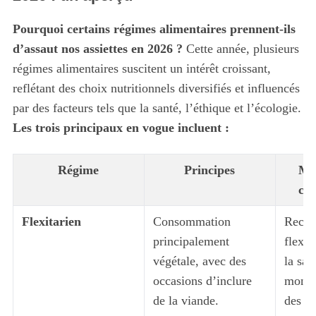
Pourquoi certains régimes alimentaires prennent-ils
d’assaut nos assiettes en 2026 ?
Cette année, plusieurs
régimes alimentaires suscitent un intérêt croissant,
reflétant des choix nutritionnels diversifiés et influencés
par des facteurs tels que la santé, l’éthique et l’écologie.
Les trois principaux en vogue incluent :
Régime
Principes
Mot
co
Flexitarien
Consommation
Reche
principalement
flexib
végétale, avec des
la san
occasions d’inclure
montr
de la viande.
des c