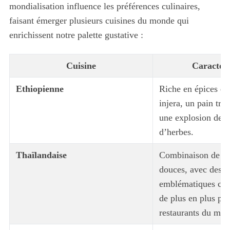
mondialisation influence les préférences culinaires,
faisant émerger plusieurs cuisines du monde qui
enrichissent notre palette gustative :
Cuisine
Caractéri
Ethiopienne
Riche en épices et 
injera, un pain tra
une explosion de s
d’herbes.
Thaïlandaise
Combinaison de sa
douces, avec des p
emblématiques com
de plus en plus pop
restaurants du mon