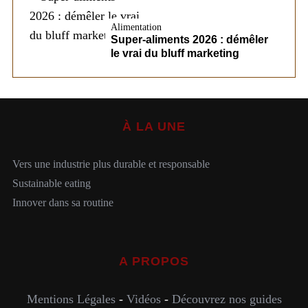
Alimentation
Super-aliments 2026 : démêler
le vrai du bluff marketing
À LA UNE
Vers une industrie plus durable et responsable
Sustainable eating
Innover dans sa routine
A PROPOS
Mentions Légales
-
Vidéos
-
Découvrez nos guides