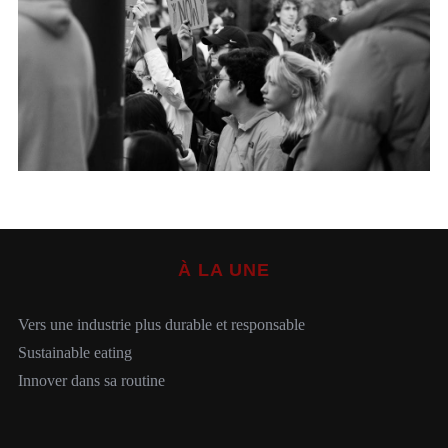
S
e
a
r
c
h
À LA UNE
f
o
Vers une industrie plus durable et responsable
r
Sustainable eating
:
Innover dans sa routine