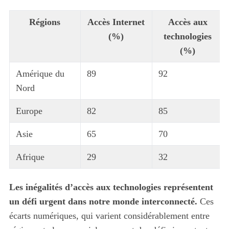
Régions
Accès Internet
Accès aux
(%)
technologies
(%)
Amérique du
89
92
Nord
Europe
82
85
Asie
65
70
Afrique
29
32
S
Les inégalités d’accès aux technologies représentent
e
un défi urgent dans notre monde interconnecté.
Ces
a
écarts numériques, qui varient considérablement entre
r