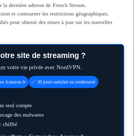
r la dernière adresse de French Stream.
xion et contourner les restrictions géographiques.
iés pour obtenir des mises à jour sur les nouvelles
otre site de streaming ?
égez votre vie privée avec NordVPN.
n temps au
Transporter ses repas et ses
eau Amazon.fr
✅ 30 jours satisfait ou remboursé
ien
courses quand il fait chaud
un seul compte
blocage des malwares
 chiffré