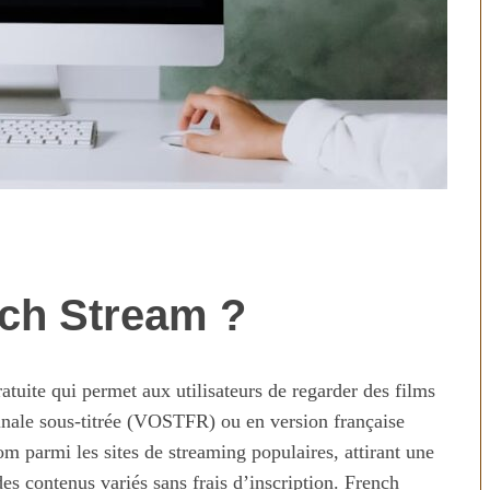
nch Stream ?
technologies
Aliments ultra-transformés
révolution ou
2026 : les vrais risques pour
on ?
votre santé
tuite qui permet aux utilisateurs de regarder des films
iginale sous-titrée (VOSTFR) ou en version française
m parmi les sites de streaming populaires, attirant une
es contenus variés sans frais d’inscription. French