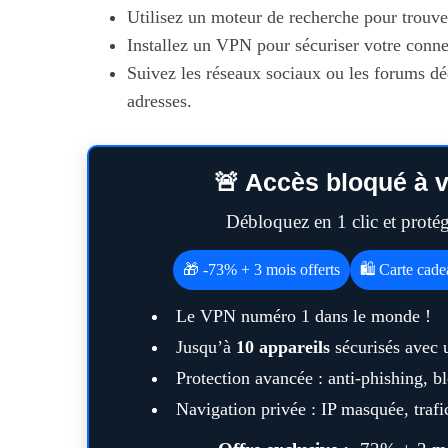
Utilisez un moteur de recherche pour trouve
Installez un VPN pour sécuriser votre conne
Suivez les réseaux sociaux ou les forums déd
adresses.
S
e
a
r
🚨 Accès bloqué à v
c
h
Débloquez en 1 clic et prot
f
Maximiser so
o
🎁 -73% + 3 mois offerts
🛍️ Carte cad
quotid
r
:
Le VPN numéro 1 dans le monde !
Jusqu’à
10 appareils
sécurisés avec 
Protection avancée : anti-phishing, 
Navigation privée : IP masquée, trafic