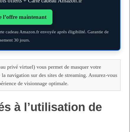
s offerts + Carte cadeau Amazon.fr
e l’offre maintenant
rte cadeau Amazon.fr envoyée après éligibilité. Garantie de
sement 30 jours.
u privé virtuel) vous permet de masquer votre
e la navigation sur des sites de streaming. Assurez-vous
périence de visionnage optimale.
s à l’utilisation de