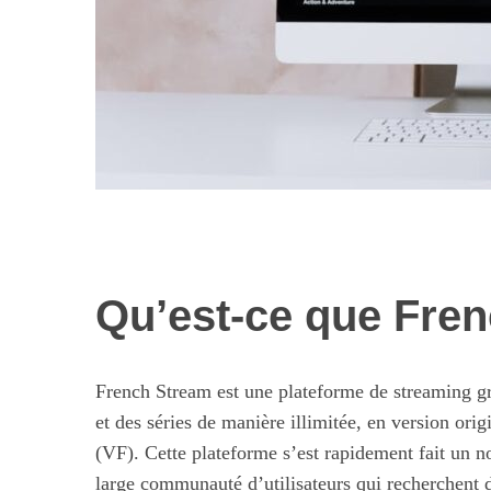
Qu’est-ce que Fre
Les nouvelles 
alimentaires : 
illusi
French Stream est une plateforme de streaming gra
et des séries de manière illimitée, en version or
(VF). Cette plateforme s’est rapidement fait un no
large communauté d’utilisateurs qui recherchent d