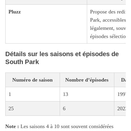
Pluzz
Propose des rediff
Park, accessibles g
légalement, souven
épisodes sélectionn
Détails sur les saisons et épisodes de
South Park
Numéro de saison
Nombre d’épisodes
Date
1
13
1997
25
6
2022
Note :
Les saisons 4 à 10 sont souvent considérées