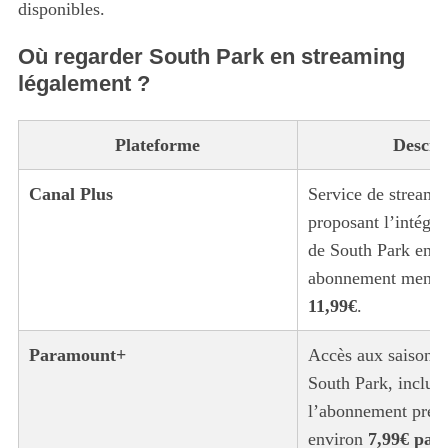
disponibles.
Où regarder South Park en streaming
légalement ?
Plateforme
Descri
Canal Plus
Service de streami
proposant l’intégra
de South Park en V
abonnement mensue
11,99€
.
Paramount+
Accès aux saisons 
South Park, inclus
l’abonnement prem
environ
7,99€ par