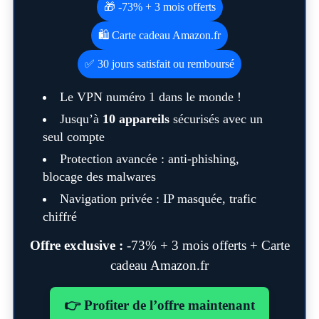
🎁 -73% + 3 mois offerts
🛍️ Carte cadeau Amazon.fr
✅ 30 jours satisfait ou remboursé
Le VPN numéro 1 dans le monde !
Jusqu’à
10 appareils
sécurisés avec un
seul compte
Protection avancée : anti-phishing,
blocage des malwares
Navigation privée : IP masquée, trafic
chiffré
Offre exclusive :
-73% + 3 mois offerts + Carte
cadeau Amazon.fr
👉 Profiter de l’offre maintenant