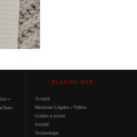
PLAN DU SITE
éos
-
Accueil
achats
Mentions Légales
-
Vidéos
Guides d achats
Société
Technologie