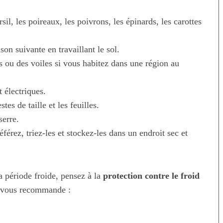
rsil, les poireaux, les poivrons, les épinards, les carottes
son suivante en travaillant le sol.
s ou des voiles si vous habitez dans une région au
 électriques.
es de taille et les feuilles.
serre.
férez, triez-les et stockez-les dans un endroit sec et
 technologies
Aliments ultra-transformés
 révolution ou
2026 : les vrais risques pour
ion ?
votre santé
a période froide, pensez à la
protection contre le froid
n vous recommande :