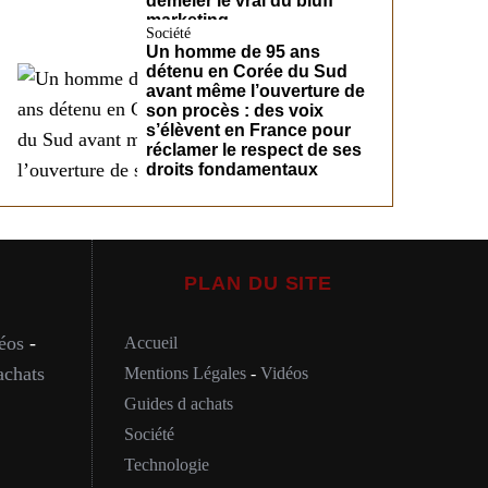
démêler le vrai du bluff
marketing
Société
Un homme de 95 ans
détenu en Corée du Sud
avant même l’ouverture de
son procès : des voix
s’élèvent en France pour
réclamer le respect de ses
droits fondamentaux
PLAN DU SITE
éos
-
Accueil
achats
Mentions Légales
-
Vidéos
Guides d achats
Société
Technologie