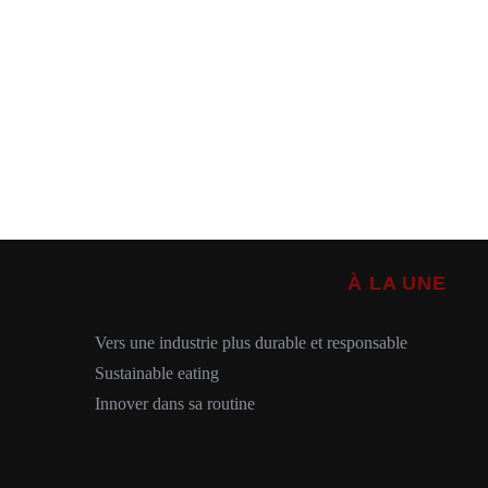
À LA UNE
Vers une industrie plus durable et responsable
Sustainable eating
Innover dans sa routine