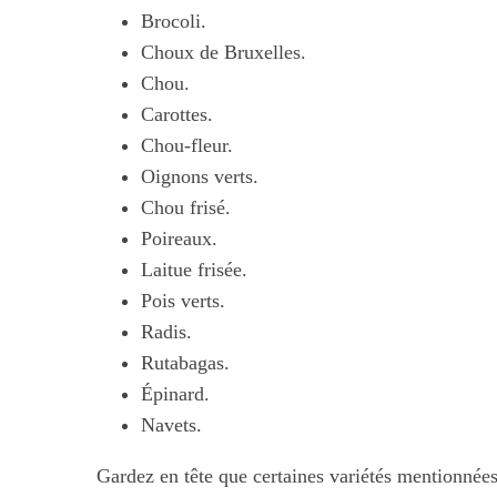
Brocoli.
Choux de Bruxelles.
Chou.
Carottes.
Chou-fleur.
Oignons verts.
Chou frisé.
Poireaux.
S
e
Laitue frisée.
a
Pois verts.
r
Radis.
c
Rutabagas.
h
f
Épinard.
o
Navets.
r
:
Gardez en tête que certaines variétés mentionnée