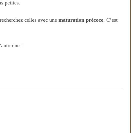
s petites.
recherchez celles avec une
maturation précoce
. C’est
l’automne !
on temps au
Transporter ses repas et se
dien
courses quand il fait chaud