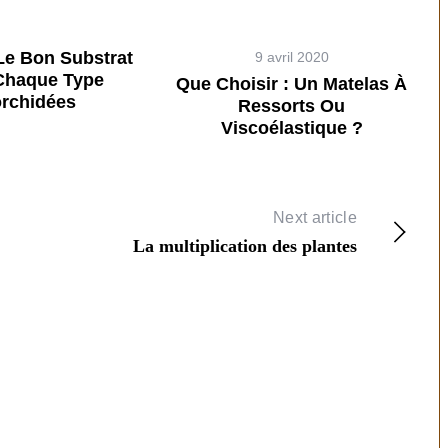
Le Bon Substrat
9 avril 2020
Chaque Type
Que Choisir : Un Matelas À
orchidées
Ressorts Ou
Viscoélastique ?
Next article
La multiplication des plantes