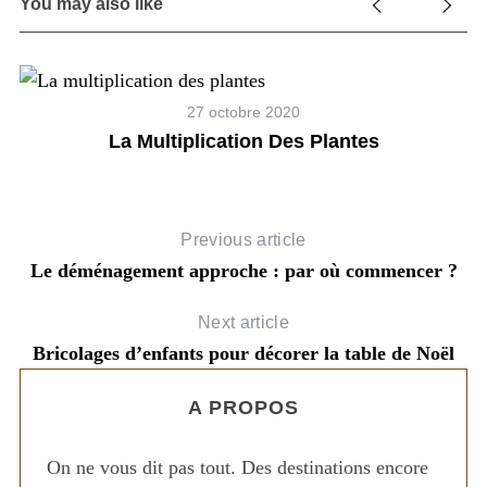
You may also like
S
e
a
L
27 octobre 2020
r
La Multiplication Des Plantes
c
h
e
f
o
Previous article
r
:
Le déménagement approche : par où commencer ?
Next article
Bricolages d’enfants pour décorer la table de Noël
A PROPOS
On ne vous dit pas tout. Des destinations encore