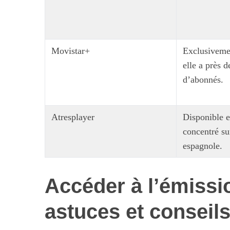
Movistar+
Exclusiveme
S
e
elle a près d
a
d’abonnés.
r
c
h
Atresplayer
Disponible 
f
Maximiser so
concentré sur
o
quotid
r
espagnole.
:
Accéder à l’émissi
astuces et conseil