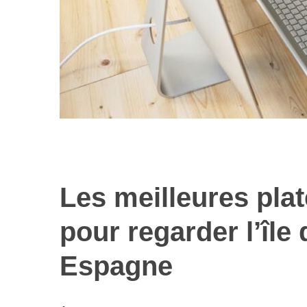
Les meilleures pla
Les nouvelles 
alimentaires : 
pour regarder l’île 
illusi
Espagne