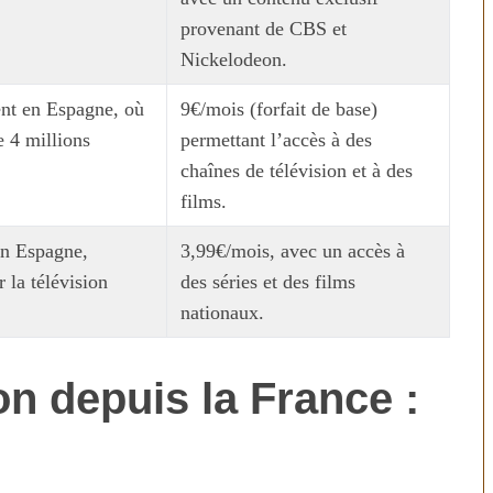
provenant de CBS et
Nickelodeon.
nt en Espagne, où
9€/mois (forfait de base)
e 4 millions
permettant l’accès à des
chaînes de télévision et à des
films.
en Espagne,
3,99€/mois, avec un accès à
n temps au
Transporter ses repas et ses
 la télévision
des séries et des films
ien
courses quand il fait chaud
nationaux.
on depuis la France :
s