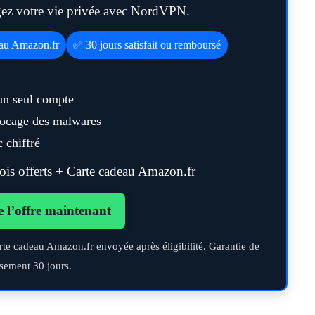
égez votre vie privée avec NordVPN.
eau Amazon.fr
✅ 30 jours satisfait ou remboursé
un seul compte
blocage des malwares
 chiffré
s offerts + Carte cadeau Amazon.fr
e l’offre maintenant
rte cadeau Amazon.fr envoyée après éligibilité. Garantie de
sement 30 jours.