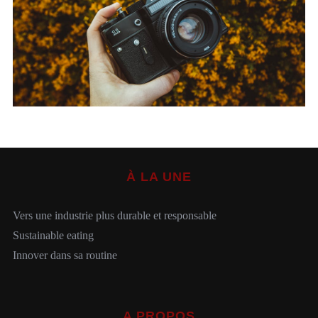
S
e
a
r
c
À LA UNE
h
f
o
Vers une industrie plus durable et responsable
r
Sustainable eating
:
Innover dans sa routine
A PROPOS