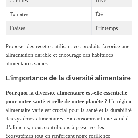
Carottes
Hiver
Tomates
Été
Fraises
Printemps
S
e
Proposer des recettes utilisant ces produits favorise une
a
r
alimentation durable et encourage des habitudes
c
alimentaires saines.
h
f
L’importance de la diversité alimentaire
o
r
Pourquoi la diversité alimentaire est-elle essentielle
:
pour notre santé et celle de notre planète ?
Un régime
alimentaire varié est crucial pour la santé et la durabilité
des systèmes alimentaires. En consommant une variété
d’aliments, nous contribuons à préserver les
écosystèmes tout en renforçant notre résilience