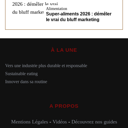
Alimentation
Super-aliments 2026 : démêler
le vrai du bluff marketing
À LA UNE
Vers une industrie plus durable et responsable
Sustainable eating
Innover dans sa routine
A PROPOS
Mentions Légales
-
Vidéos
-
Découvrez nos guides