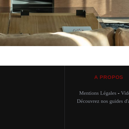
A PROPOS
Mentions Légales
-
Vid
Découvrez nos guides d'