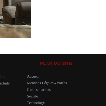
PLAN DU SITE
éos
-
Accueil
achats
Mentions Légales
-
Vidéos
Guides d achats
Société
Technologie