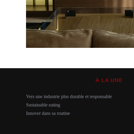
À LA UNE
Vers une industrie plus durable et responsable
Sustainable eating
Innover dans sa routine