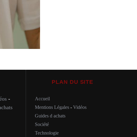
PLAN DU SITE
éos
-
Accueil
achats
Mentions Légales
-
Vidéos
Guides d achats
Société
Technologie