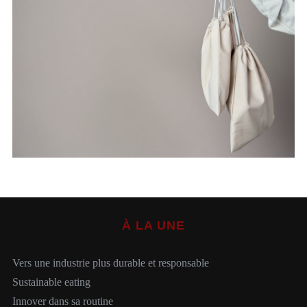
S
e
a
r
c
h
f
À LA UNE
o
r
:
Vers une industrie plus durable et responsable
Sustainable eating
Innover dans sa routine