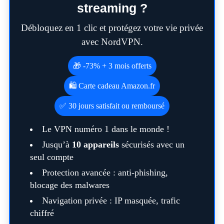
streaming ?
Débloquez en 1 clic et protégez votre vie privée
avec NordVPN.
🎁 -73% + 3 mois offerts
🛍️ Carte cadeau Amazon.fr
✅ 30 jours satisfait ou remboursé
Le VPN numéro 1 dans le monde !
Jusqu’à
10 appareils
sécurisés avec un
seul compte
Protection avancée : anti-phishing,
blocage des malwares
Navigation privée : IP masquée, trafic
chiffré