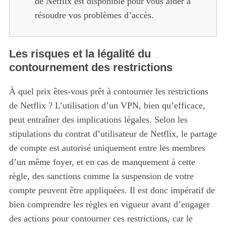
de Netflix est disponible pour vous aider à
résoudre vos problèmes d’accès.
S
e
Les risques et la légalité du
a
contournement des restrictions
r
c
À quel prix êtes-vous prêt à contourner les restrictions
h
f
de Netflix ? L’utilisation d’un VPN, bien qu’efficace,
o
peut entraîner des implications légales. Selon les
r
stipulations du contrat d’utilisateur de Netflix, le partage
:
de compte est autorisé uniquement entre les membres
d’un même foyer, et en cas de manquement à cette
règle, des sanctions comme la suspension de votre
compte peuvent être appliquées. Il est donc impératif de
bien comprendre les règles en vigueur avant d’engager
des actions pour contourner ces restrictions, car le