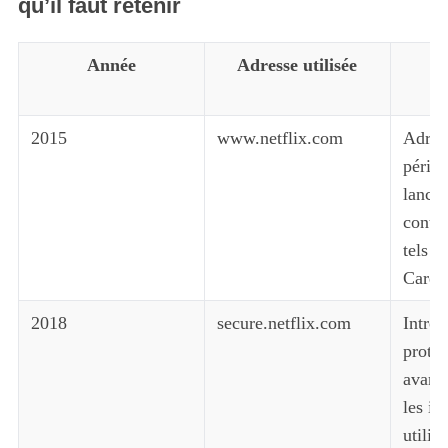
qu’il faut retenir
Année
Adresse utilisée
N
c
2015
www.netflix.com
Adress
pério
lance
conte
tels q
Cards
2018
secure.netflix.com
Introd
protoc
avanc
les in
utilis