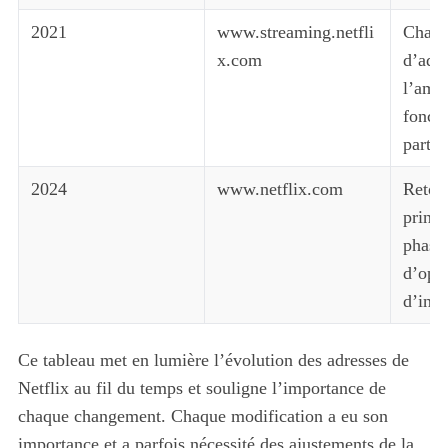
2021
www.streaming.netfli
Chan
x.com
d’adre
l’amél
foncti
partag
2024
www.netflix.com
Retour
princi
phases
d’opti
d’inte
Ce tableau met en lumière l’évolution des adresses de
Netflix au fil du temps et souligne l’importance de
chaque changement. Chaque modification a eu son
importance et a parfois nécessité des ajustements de la