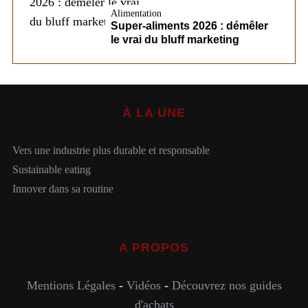
Alimentation
Super-aliments 2026 : démêler
le vrai du bluff marketing
À LA UNE
Vers une industrie plus durable et responsable
Sustainable eating
Innover dans sa routine
A PROPOS
Mentions Légales
-
Vidéos
-
Découvrez nos guides
d'achats