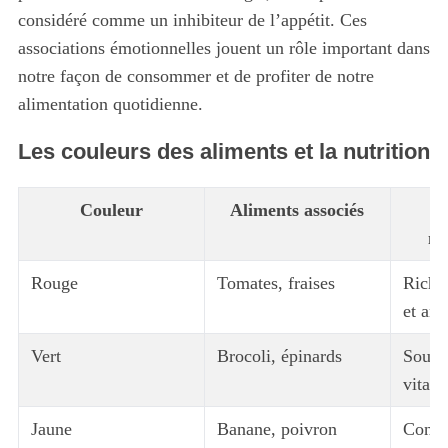
considéré comme un inhibiteur de l’appétit. Ces
associations émotionnelles jouent un rôle important dans
notre façon de consommer et de profiter de notre
alimentation quotidienne.
Les couleurs des aliments et la nutrition
Couleur
Aliments associés
nu
Rouge
Tomates, fraises
Riche
et ant
Vert
Brocoli, épinards
Source
vitam
Jaune
Banane, poivron
Conti