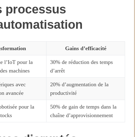
s processus
’automatisation
sformation
Gains d’efficacité
de l’IoT pour la
30% de réduction des temps
 des machines
d’arrêt
n temps au
Transporter ses repas et ses
riques avec
20% d’augmentation de la
ien
courses quand il fait chaud
ion avancée
productivité
obotisée pour la
50% de gain de temps dans la
stocks
chaîne d’approvisionnement