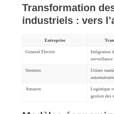
Transformation de
industriels : vers l
S
e
a
Entreprise
Tran
r
c
General Electric
Intégration 
h
surveillance
f
Maximiser so
o
Siemens
Usines numé
quotid
r
:
automatisat
Amazon
Logistique r
gestion des 