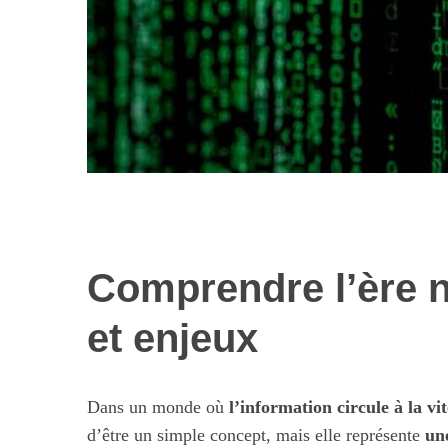
Comprendre l’ère n
Les nouvelles 
alimentaires : 
et enjeux
illusi
Dans un monde où
l’information circule à la vi
d’être un simple concept, mais elle représente
un