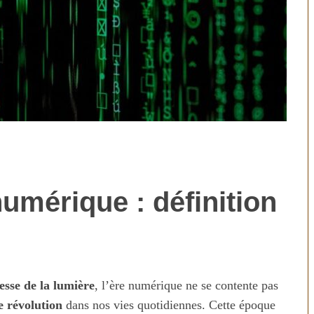
umérique : définition
technologies
Aliments ultra-transformés
révolution ou
2026 : les vrais risques pour
on ?
votre santé
tesse de la lumière
, l’ère numérique ne se contente pas
e révolution
dans nos vies quotidiennes. Cette époque