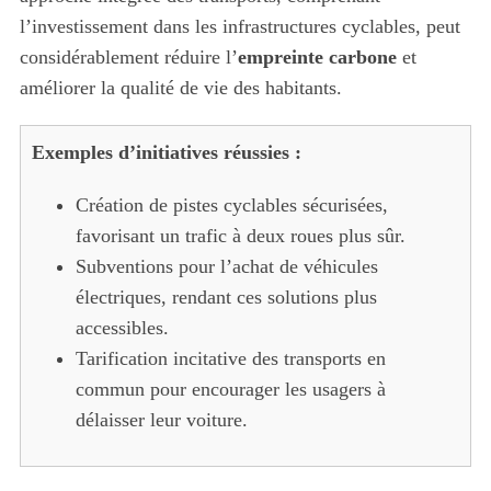
l’investissement dans les infrastructures cyclables, peut
considérablement réduire l’
empreinte carbone
et
améliorer la qualité de vie des habitants.
Exemples d’initiatives réussies :
Création de pistes cyclables sécurisées,
favorisant un trafic à deux roues plus sûr.
Subventions pour l’achat de véhicules
électriques, rendant ces solutions plus
S
e
accessibles.
a
Tarification incitative des transports en
r
commun pour encourager les usagers à
c
délaisser leur voiture.
h
f
o