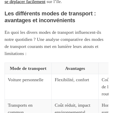
se déplacer facilement
sur l’île.
Les différents modes de transport :
avantages et inconvénients
En quoi les divers modes de transport influencent-ils
notre quotidien ? Une analyse comparative des modes
de transport courants met en lumière leurs atouts et
limitations :
Mode de transport
Avantages
In
Voiture personnelle
Flexibilité, confort
Coût é
de l’a
routiè
Transports en
Coût réduit, impact
Horair
commun
environnemental
surpo