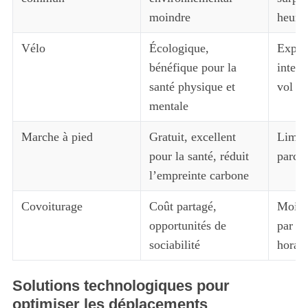
moindre
heures
Vélo
Écologique,
Expos
bénéfique pour la
intemp
santé physique et
vol o
mentale
Marche à pied
Gratuit, excellent
Limité
pour la santé, réduit
parco
l’empreinte carbone
Covoiturage
Coût partagé,
Moins 
opportunités de
par ra
sociabilité
horair
Solutions technologiques pour
optimiser les déplacements