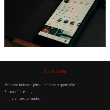
S
e
a
r
c
h
À LA UNE
f
o
r
Vers une industrie plus durable et responsable
:
Sustainable eating
Innover dans sa routine