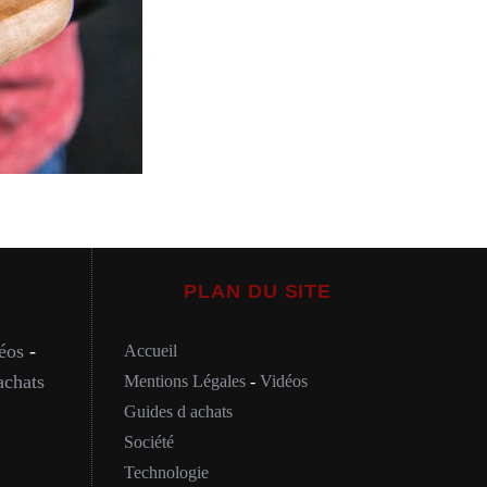
PLAN DU SITE
éos
-
Accueil
achats
Mentions Légales
-
Vidéos
Guides d achats
Société
Technologie