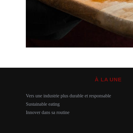
À LA UNE
Vers une industrie plus durable et responsable
Sustainable eating
Innover dans sa routine