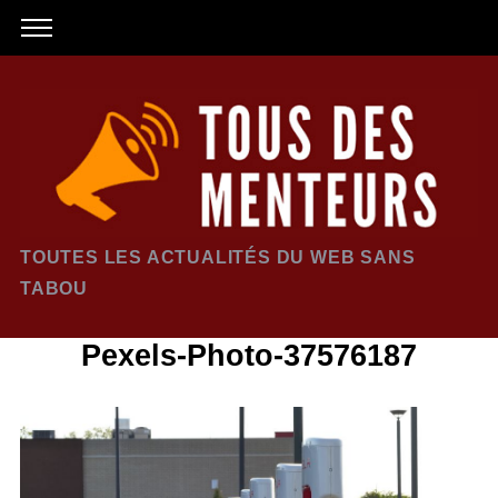
TOUTES LES ACTUALITÉS DU WEB SANS
TABOU
Pexels-Photo-37576187