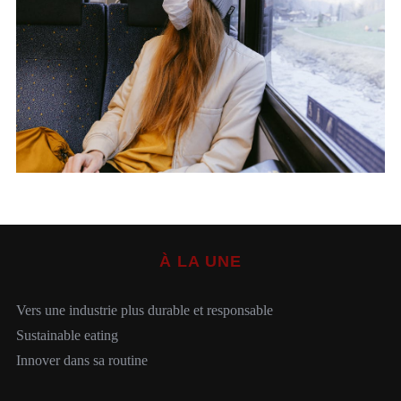
S
e
a
r
c
h
À LA UNE
f
o
r
Vers une industrie plus durable et responsable
:
Sustainable eating
Innover dans sa routine