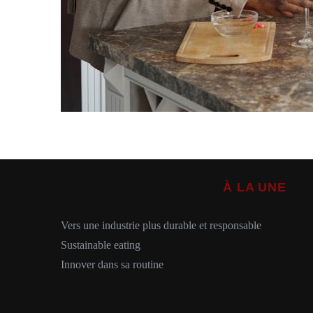
À LA UNE
Vers une industrie plus durable et responsable
Sustainable eating
Innover dans sa routine