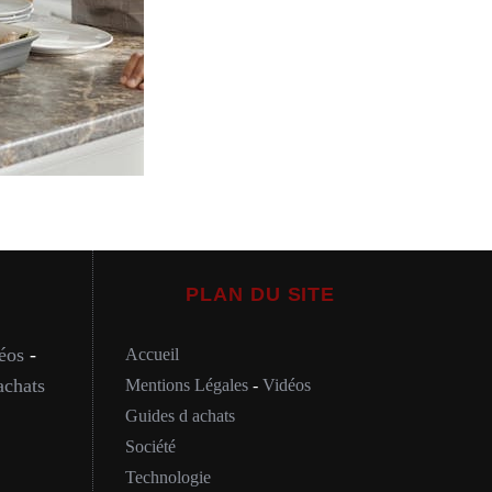
PLAN DU SITE
éos
-
Accueil
achats
Mentions Légales
-
Vidéos
Guides d achats
Société
Technologie