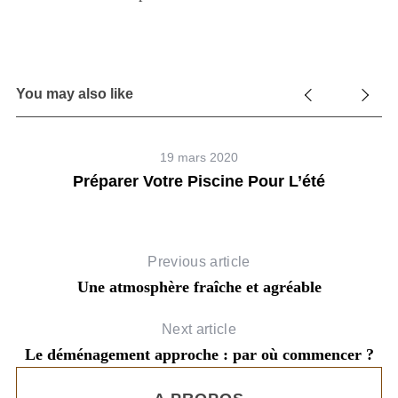
You may also like
19 mars 2020
Préparer Votre Piscine Pour L’été
B
Previous article
Une atmosphère fraîche et agréable
S
e
Next article
a
Le déménagement approche : par où commencer ?
r
c
h