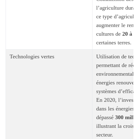
l’agriculture dura
ce type d’agricultu
augmenter le rend
cultures de
20 à 5
certaines terres.
Technologies vertes
Utilisation de tech
permettant de rédu
environnemental, 
énergies renouvelab
systèmes d’efficaci
En 2020, l’investi
dans les énergies 
dépassé
300 millia
illustrant la croiss
secteur.