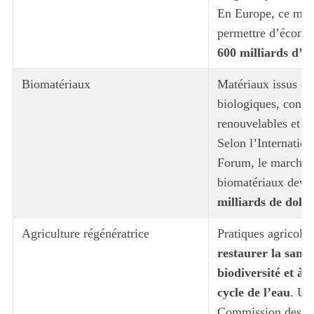
En Europe, ce mod
permettre d’économ
600 milliards d’e
Biomatériaux
Matériaux issus de
biologiques, conçu
renouvelables et m
Selon l’Internati
Forum, le marché 
biomatériaux devra
milliards de dolla
Agriculture régénératrice
Pratiques agricoles
restaurer la santé 
biodiversité et à 
cycle de l’eau
. Un
Commission des Na