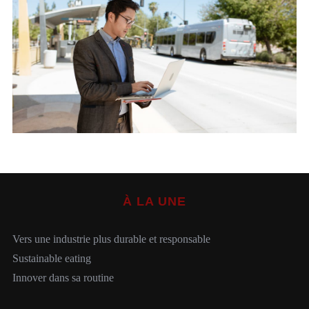
S
e
a
r
c
h
À LA UNE
f
o
r
Vers une industrie plus durable et responsable
:
Sustainable eating
Innover dans sa routine