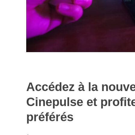
Accédez à la nouve
Les nouvelles 
alimentaires : 
Cinepulse et profit
illusi
préférés