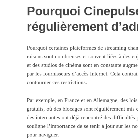
Pourquoi Cinepuls
régulièrement d’ad
S
e
a
Pourquoi certaines plateformes de streaming cha
r
raisons sont nombreuses et souvent liées à des enj
c
et des studios de cinéma sont en constante augmen
h
f
par les fournisseurs d’accès Internet. Cela contr
Maximiser so
o
contourner ces restrictions.
quotid
r
:
Par exemple, en France et en Allemagne, des lois 
gratuits, où des blocages sont régulièrement mi
des internautes ont déjà rencontré des difficultés
souligne l’importance de se tenir à jour sur les n
pour naviguer.