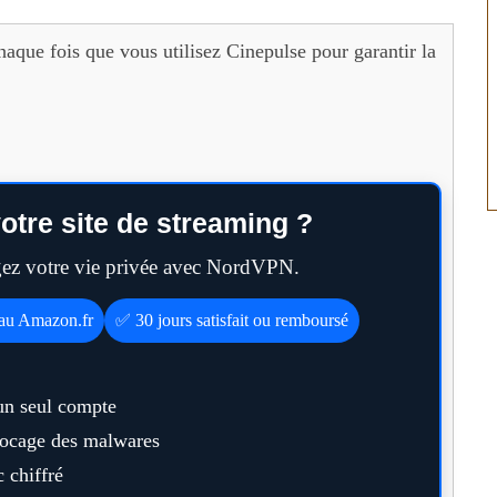
haque fois que vous utilisez Cinepulse pour garantir la
otre site de streaming ?
égez votre vie privée avec NordVPN.
eau Amazon.fr
✅ 30 jours satisfait ou remboursé
un seul compte
blocage des malwares
 chiffré