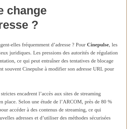
e change
resse ?
ngent-elles fréquemment d’adresse ? Pour
Cinepulse
, les
eux juridiques. Les pressions des autorités de régulation
tation, ce qui peut entraîner des tentatives de blocage
aint souvent Cinepulse à modifier son adresse URL pour
n temps au
Transporter ses repas et ses
ien
courses quand il fait chaud
strictes encadrent l’accès aux sites de streaming
s en place. Selon une étude de l’ARCOM, près de 80 %
 pour accéder à des contenus de streaming, ce qui
ouvelles adresses et d’utiliser des méthodes sécurisées